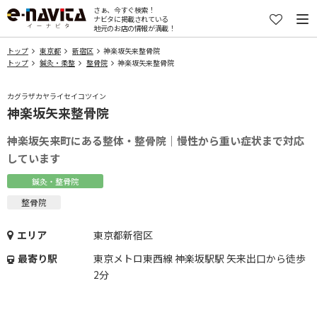
さぁ、今すぐ検索！
ナビタに掲載されている
地元のお店の情報が満載！
トップ
東京都
新宿区
神楽坂矢来整骨院
トップ
鍼灸・柔整
整骨院
神楽坂矢来整骨院
カグラザカヤライセイコツイン
神楽坂矢来整骨院
神楽坂矢来町にある整体・整骨院｜慢性から重い症状まで対応
しています
鍼灸・整骨院
整骨院
エリア
東京都新宿区
最寄り駅
東京メトロ東西線 神楽坂駅駅 矢来出口から徒歩
2分