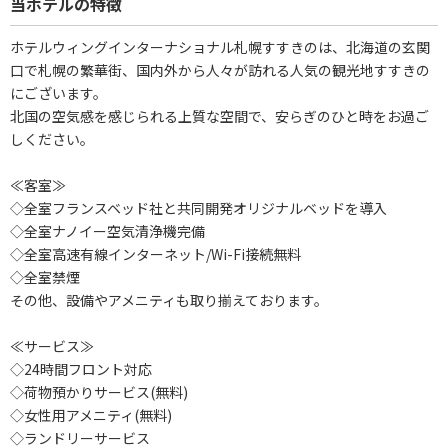
当ホテルの特徴
ホテルウィングインターナショナル札幌すすきのは、北海道の玄関
口で札幌の繁華街、国内外から人々が訪れる人気の観光地すすきの
にございます。
北国の空気感を感じられる上質な空間で、安らぎのひと時をお過ご
しください。
≪客室≫
◇全室フランスベッド社と共同開発オリジナルベッドを導入
◇全室ナノイー空気清浄機完備
◇全室高速有線インターネット/Wi-Fi接続無料
◇全室禁煙
その他、設備やアメニティも取り揃えております。
≪サービス≫
◇24時間フロント対応
◇荷物預かりサービス(無料)
◇女性用アメニティ(無料)
◇ランドリーサービス