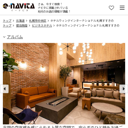
さぁ、今すぐ検索！
ナビタに掲載されている
地元のお店の情報が満載！
トップ
北海道
札幌市中央区
ホテルウィングインターナショナル 札幌すすきの
トップ
宿泊施設
ビジネスホテル
ホテルウィングインターナショナル 札幌すすきの
アルバム
北国の空気感を感じられる上質な空間で、安らぎのひと時をお過ご