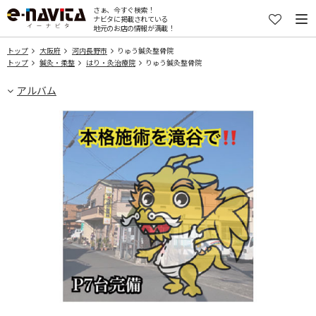
さぁ、今すぐ検索！
ナビタに掲載されている
地元のお店の情報が満載！
トップ
大阪府
河内長野市
りゅう鍼灸整骨院
トップ
鍼灸・柔整
はり・灸治療院
りゅう鍼灸整骨院
アルバム