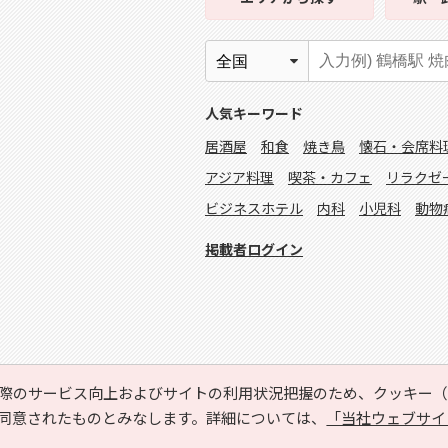
人気キーワード
居酒屋
和食
焼き鳥
懐石・会席料
アジア料理
喫茶・カフェ
リラクゼ
ビジネスホテル
内科
小児科
動物
掲載者ログイン
際のサービス向上およびサイトの利用状況把握のため、クッキー（C
同意されたものとみなします。詳細については、
「当社ウェブサイ
Copyright © HYOJITO.Co.,Ltd. All Rights Reserved.