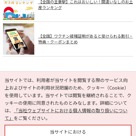
【全国の主要駅】これはおいしい！間違いなしのお土
産ランキング
【全国】ワクチン接種証明があると受けられる割引・
特典・クーポンまとめ
PAGE TOP
当サイトでは、利用者が当サイトを閲覧する際のサービス向
上およびサイトの利用状況把握のため、クッキー（Cookie）
を使用しています。当サイトでは閲覧を継続されることで、ク
e-NAVITA（イーナビタ）とは？
お気に入り
ヘルプ
ッキーの使用に同意されたものとみなします。詳細について
利用規約
個人情報の取り扱いについて
運営会社
は、
「当社ウェブサイトにおける個人情報の取り扱いについ
サイトマップ
広告掲載に関するお問い合わせ
て」
をご覧ください。
サイトの内容に関するお問い合わせ
当サイトにおける