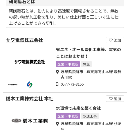
研削砥石とは
研削砥石とは、動力により高速度で回転させることで、無数
の鋭い粒が加工物を削り、美しい仕上げ面と正しい寸法に仕
上げることができる切削...
サワ電気株式会社
追加
省エネ・オール電化工事等、電気の
ことはおまかせ！
企業・事務所
電気
岐阜県飛騨市 JR東海高山本線 飛騨
古川駅
0577-73-3155
橋本工業株式会社 本社
追加
水環境で未来を築く会社
企業・事務所
水道工事
岐阜県飛騨市 JR東海高山本線 杉崎
駅