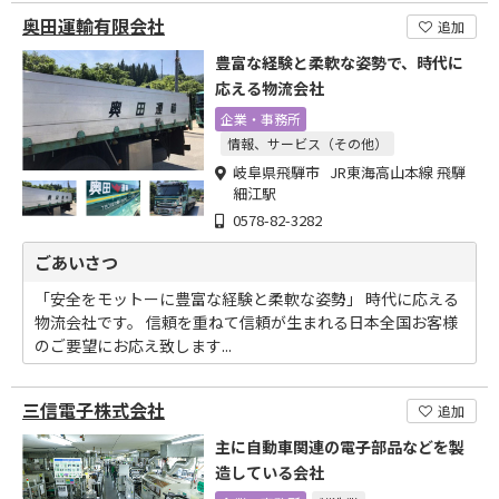
奥田運輸有限会社
追加
豊富な経験と柔軟な姿勢で、時代に
応える物流会社
企業・事務所
情報、サービス（その他）
岐阜県飛騨市 JR東海高山本線 飛騨
細江駅
0578-82-3282
ごあいさつ
「安全をモットーに豊富な経験と柔軟な姿勢」 時代に応える
物流会社です。 信頼を重ねて信頼が生まれる日本全国お客様
のご要望にお応え致します...
三信電子株式会社
追加
主に自動車関連の電子部品などを製
造している会社