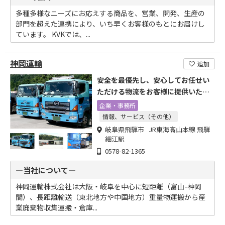
多種多様なニーズにお応えする商品を、営業、開発、生産の
部門を超えた連携により、いち早くお客様のもとにお届けし
ています。 KVKでは、...
神岡運輸
追加
安全を最優先し、安心してお任せい
ただける物流をお客様に提供いたし
ます
企業・事務所
情報、サービス（その他）
岐阜県飛騨市 JR東海高山本線 飛騨
細江駅
0578-82-1365
―当社について―
神岡運輸株式会社は大阪・岐阜を中心に短距離（富山-神岡
間）、長距離輸送（東北地方や中国地方）重量物運搬から産
業廃棄物収集運搬・倉庫...