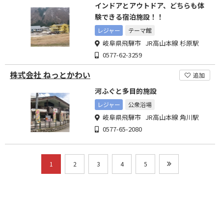
インドアとアウトドア、どちらも体
験できる宿泊施設！！
レジャー
テーマ館
岐阜県飛騨市 JR高山本線 杉原駅
0577-62-3259
株式会社 ねっとかわい
追加
河ふぐと多目的施設
レジャー
公衆浴場
岐阜県飛騨市 JR高山本線 角川駅
0577-65-2080
1
2
3
4
5