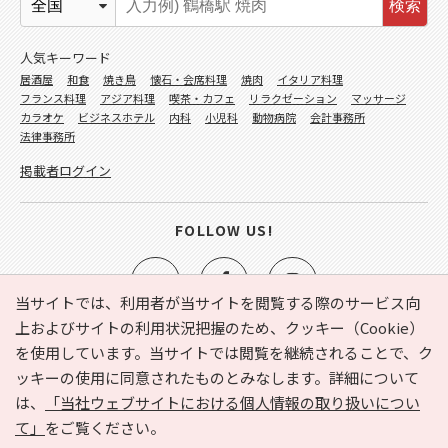
検索
人気キーワード
居酒屋
和食
焼き鳥
懐石・会席料理
焼肉
イタリア料理
フランス料理
アジア料理
喫茶・カフェ
リラクゼーション
マッサージ
カラオケ
ビジネスホテル
内科
小児科
動物病院
会計事務所
法律事務所
掲載者ログイン
FOLLOW US!
当サイトでは、利用者が当サイトを閲覧する際のサービス向
上およびサイトの利用状況把握のため、クッキー（Cookie）
を使用しています。当サイトでは閲覧を継続されることで、ク
e-NAVITA（イーナビタ）とは？
お気に入り
ヘルプ
ッキーの使用に同意されたものとみなします。詳細について
利用規約
個人情報の取り扱いについて
運営会社
は、
「当社ウェブサイトにおける個人情報の取り扱いについ
サイトマップ
広告掲載に関するお問い合わせ
て」
をご覧ください。
サイトの内容に関するお問い合わせ