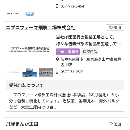
0577-73-5464
ニプロファーマ飛騨工場株式会社
追加
当社は医薬品の包装工場として、
様々な包装形態の製品を生産してい
ます
企業・事務所
医療用品
岐阜県飛騨市 JR東海高山本線 飛騨
古川駅
0577-73-2521
受託包装について
ニプロファーマ飛騨工場株式会社は医薬品（固形製剤）の小
分け包装に特化しています。 治験薬、製剤見本、海外バルク
など、大量生産向けの自...
飛騨まんが王国
追加