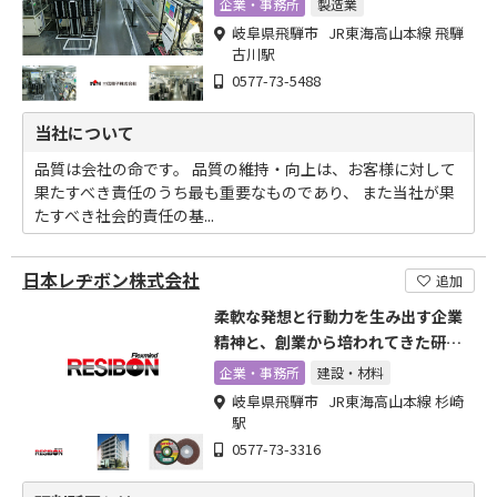
企業・事務所
製造業
岐阜県飛騨市 JR東海高山本線 飛騨
古川駅
0577-73-5488
当社について
品質は会社の命です。 品質の維持・向上は、お客様に対して
果たすべき責任のうち最も重要なものであり、 また当社が果
たすべき社会的責任の基...
日本レヂボン株式会社
追加
柔軟な発想と行動力を生み出す企業
精神と、創業から培われてきた研
削・研磨技術
企業・事務所
建設・材料
岐阜県飛騨市 JR東海高山本線 杉崎
駅
0577-73-3316