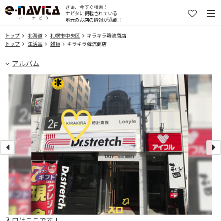
さぁ、今すぐ検索！
ナビタに掲載されている
地元のお店の情報が満載！
トップ
北海道
札幌市中央区
キラキラ韓流商店
トップ
生活品
雑貨
キラキラ韓流商店
アルバム
入口はここです！