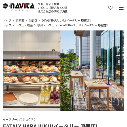
さぁ、今すぐ検索！
ナビタに掲載されている
地元のお店の情報が満載！
トップ
東京都
渋谷区
EATALY HARAJUKU(イータリー 原宿店)
トップ
カフェ・喫茶
喫茶・カフェ
EATALY HARAJUKU(イータリー 原宿店)
イータリーハラジュクテン
EATALY HARAJUKU(イータリー 原宿店)