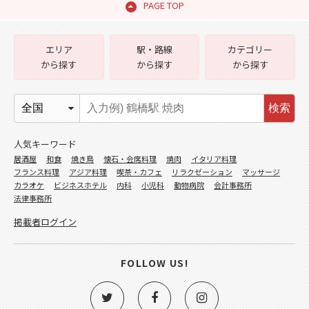
PAGE TOP
エリア
駅・路線
カテゴリー
から探す
から探す
から探す
検索
人気キーワード
居酒屋
和食
焼き鳥
懐石・会席料理
焼肉
イタリア料理
フランス料理
アジア料理
喫茶・カフェ
リラクゼーション
マッサージ
カラオケ
ビジネスホテル
内科
小児科
動物病院
会計事務所
法律事務所
掲載者ログイン
FOLLOW US!