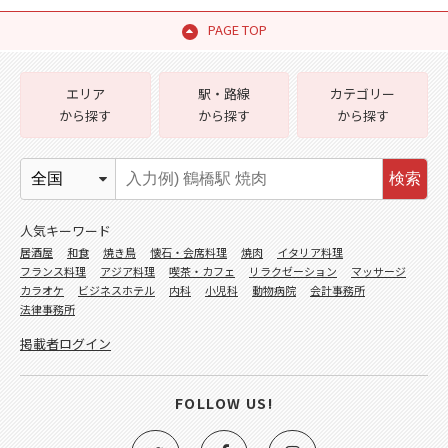
PAGE TOP
エリア
駅・路線
カテゴリー
から探す
から探す
から探す
検索
人気キーワード
居酒屋
和食
焼き鳥
懐石・会席料理
焼肉
イタリア料理
フランス料理
アジア料理
喫茶・カフェ
リラクゼーション
マッサージ
カラオケ
ビジネスホテル
内科
小児科
動物病院
会計事務所
法律事務所
掲載者ログイン
FOLLOW US!