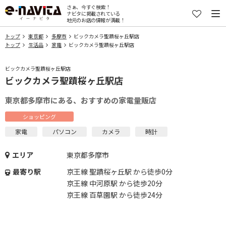
さぁ、今すぐ検索！
ナビタに掲載されている
地元のお店の情報が満載！
トップ
東京都
多摩市
ビックカメラ聖蹟桜ヶ丘駅店
トップ
生活品
家電
ビックカメラ聖蹟桜ヶ丘駅店
ビックカメラ聖蹟桜ヶ丘駅店
ビックカメラ聖蹟桜ヶ丘駅店
東京都多摩市にある、おすすめの家電量販店
ショッピング
家電
パソコン
カメラ
時計
エリア
東京都多摩市
最寄り駅
京王線 聖蹟桜ヶ丘駅 から徒歩0分
京王線 中河原駅 から徒歩20分
京王線 百草園駅 から徒歩24分