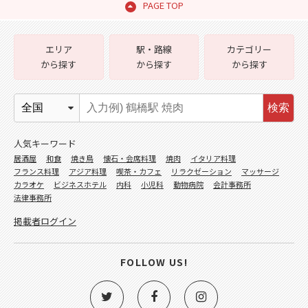
PAGE TOP
エリア
駅・路線
カテゴリー
から探す
から探す
から探す
検索
人気キーワード
居酒屋
和食
焼き鳥
懐石・会席料理
焼肉
イタリア料理
フランス料理
アジア料理
喫茶・カフェ
リラクゼーション
マッサージ
カラオケ
ビジネスホテル
内科
小児科
動物病院
会計事務所
法律事務所
掲載者ログイン
FOLLOW US!