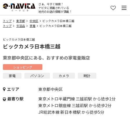
さぁ、今すぐ検索！
ナビタに掲載されている
地元のお店の情報が満載！
トップ
東京都
中央区
ビックカメラ日本橋三越
トップ
生活品
家電
ビックカメラ日本橋三越
ビックカメラ日本橋三越
ビックカメラ日本橋三越
東京都中央区にある、おすすめの家電量販店
ショッピング
家電
パソコン
カメラ
時計
エリア
東京都中央区
最寄り駅
東京メトロ半蔵門線 三越前駅 から徒歩1分
東京メトロ銀座線 三越前駅 から徒歩2分
JR総武本線 新日本橋駅 から徒歩5分