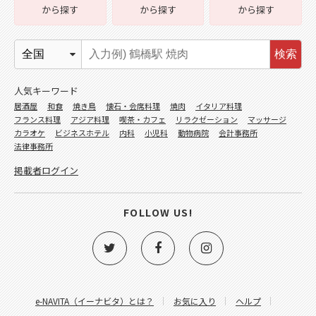
から探す
から探す
から探す
検索
人気キーワード
居酒屋
和食
焼き鳥
懐石・会席料理
焼肉
イタリア料理
フランス料理
アジア料理
喫茶・カフェ
リラクゼーション
マッサージ
カラオケ
ビジネスホテル
内科
小児科
動物病院
会計事務所
法律事務所
掲載者ログイン
FOLLOW US!
e-NAVITA（イーナビタ）とは？
お気に入り
ヘルプ