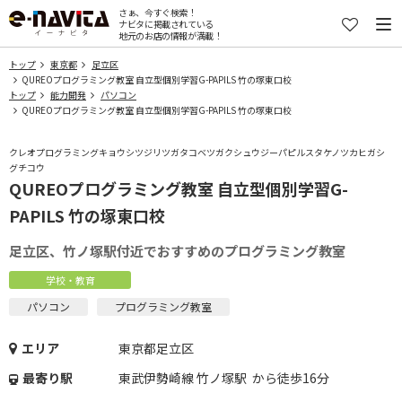
さぁ、今すぐ検索！
ナビタに掲載されている
地元のお店の情報が満載！
トップ
東京都
足立区
QUREOプログラミング教室 自立型個別学習G-PAPILS 竹の塚東口校
トップ
能力開発
パソコン
QUREOプログラミング教室 自立型個別学習G-PAPILS 竹の塚東口校
クレオプログラミングキョウシツジリツガタコベツガクシュウジーパピルスタケノツカヒガシ
グチコウ
QUREOプログラミング教室 自立型個別学習G-
PAPILS 竹の塚東口校
足立区、竹ノ塚駅付近でおすすめのプログラミング教室
学校・教育
パソコン
プログラミング教室
エリア
東京都足立区
最寄り駅
東武伊勢崎線 竹ノ塚駅 から徒歩16分