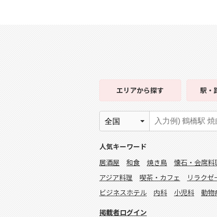
エリア
から探す
駅・
人気キーワード
居酒屋
和食
焼き鳥
懐石・会席料
アジア料理
喫茶・カフェ
リラクゼ
ビジネスホテル
内科
小児科
動物
掲載者ログイン