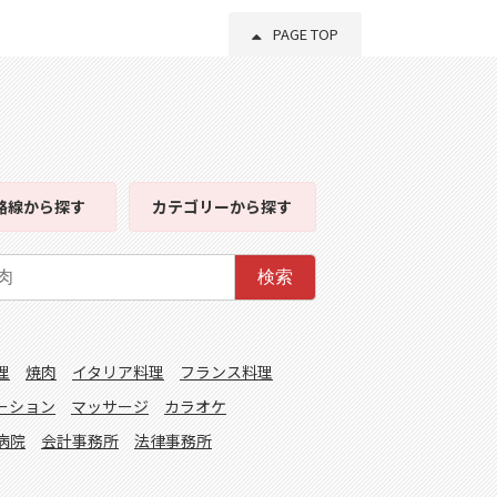
PAGE TOP
路線
から探す
カテゴリー
から探す
検索
理
焼肉
イタリア料理
フランス料理
ーション
マッサージ
カラオケ
病院
会計事務所
法律事務所