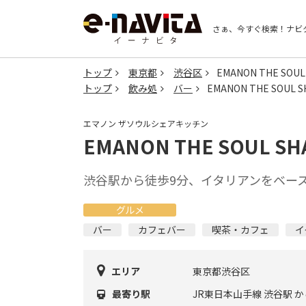
さぁ、今すぐ検索！
ナビ
トップ
東京都
渋谷区
EMANON THE SOUL
トップ
飲み処
バー
EMANON THE SOUL S
エマノン ザソウルシェアキッチン
EMANON THE SOUL SH
渋谷駅から徒歩9分、イタリアンをベー
グルメ
バー
カフェバー
喫茶・カフェ
イ
エリア
東京都渋谷区
最寄り駅
JR東日本山手線 渋谷駅 