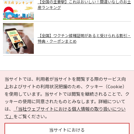
【全国の主要駅】これはおいしい！間違いなしのお土
産ランキング
【全国】ワクチン接種証明があると受けられる割引・
特典・クーポンまとめ
PAGE TOP
当サイトでは、利用者が当サイトを閲覧する際のサービス向
上およびサイトの利用状況把握のため、クッキー（Cookie）
を使用しています。当サイトでは閲覧を継続されることで、ク
e-NAVITA（イーナビタ）とは？
お気に入り
ヘルプ
ッキーの使用に同意されたものとみなします。詳細について
利用規約
個人情報の取り扱いについて
運営会社
は、
「当社ウェブサイトにおける個人情報の取り扱いについ
サイトマップ
広告掲載に関するお問い合わせ
て」
をご覧ください。
サイトの内容に関するお問い合わせ
当サイトにおける