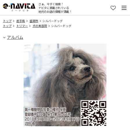
さぁ、今すぐ検索！
ナビタに掲載されている
地元のお店の情報が満載！
トップ
岩手県
盛岡市
シルバードッグ
トップ
トリマー
犬の美容院
シルバードッグ
アルバム