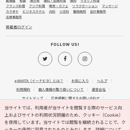
居酒屋
和食
焼き鳥
懐石・会席料理
焼肉
イタリア料理
フランス料理
アジア料理
喫茶・カフェ
リラクゼーション
マッサージ
カラオケ
ビジネスホテル
内科
小児科
動物病院
会計事務所
法律事務所
掲載者ログイン
FOLLOW US!
e-NAVITA（イーナビタ）とは？
お気に入り
ヘルプ
利用規約
個人情報の取り扱いについて
運営会社
サイトマップ
広告掲載に関するお問い合わせ
サイトの内容に関するお問い合わせ
当サイトでは、利用者が当サイトを閲覧する際のサービス向
上およびサイトの利用状況把握のため、クッキー（Cookie）
を使用しています。当サイトでは閲覧を継続されることで、ク
ッキーの使用に同意されたものとみなします。詳細について