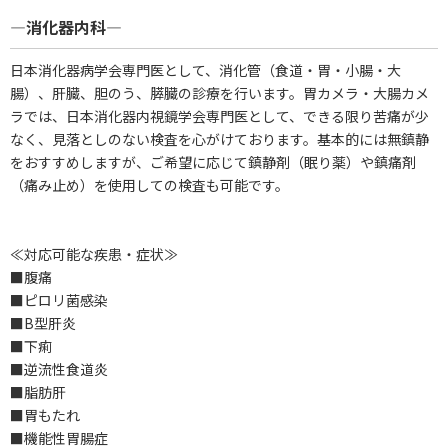
―消化器内科―
日本消化器病学会専門医として、消化管（食道・胃・小腸・大
腸）、肝臓、胆のう、膵臓の診療を行います。胃カメラ・大腸カメ
ラでは、日本消化器内視鏡学会専門医として、できる限り苦痛が少
なく、見落としのない検査を心がけております。基本的には無鎮静
をおすすめしますが、ご希望に応じて鎮静剤（眠り薬）や鎮痛剤
（痛み止め）を使用しての検査も可能です。
≪対応可能な疾患・症状≫
■腹痛
■ピロリ菌感染
■B型肝炎
■下痢
■逆流性食道炎
■脂肪肝
■胃もたれ
■機能性胃腸症