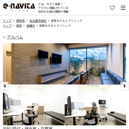
さぁ、今すぐ検索！
ナビタに掲載されている
地元のお店の情報が満載！
トップ
愛知県
名古屋市緑区
徳重おかもとクリニック
トップ
病院
皮膚科
徳重おかもとクリニック
アルバム
内科/受付・待合室・診察室