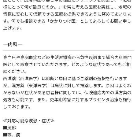
様にとって何が最良なのか。」を常に考える医療を実践し、地域の
皆様に安心して信頼できる医療を提供できるように努めてまいりま
す。何でも相談できる「かかりつけ医」としてよろしくお願い申し
上げます。
―内科―
高血圧や高脂血症などの生活習慣病から急性疾患まで総合内科専門
医として診察させていただきます。どのような症状であってもご相
談ください。
西洋薬（西洋医学）は診断と原因に基づき薬剤の選択を行います
が、漢方薬（東洋医学）は病状に対して投薬します。原因はよくわ
からないが症状がある患者様に関しては、保険適応内での漢方薬の
処方も可能です。また、更年期障害に対するプラセンタ治療も施行
しております。
≪対応可能な疾患・症状≫
■風邪
■咳、痰