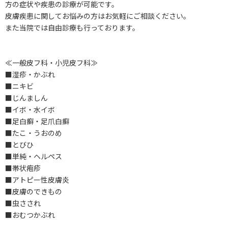
方の症状や疾患の診療が可能です。
皮膚疾患に関してお悩みの方はお気軽にご相談ください。
また当院では自由診療も行っております。
≪一般皮フ科・小児皮フ科≫
■湿疹・かぶれ
■ニキビ
■じんましん
■イボ・水イボ
■足白癬・足爪白癬
■たこ・うおのめ
■とびひ
■単純・ヘルペス
■帯状疱疹
■アトピー性皮膚炎
■皮膚のできもの
■虫さされ
■おむつかぶれ