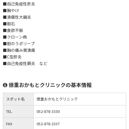
■自己免疫性肝炎
■胸やけ
■潰瘍性大腸炎
■胆石
■食欲不振
■クローン病
■胆のうポリープ
■胸の痛み胃潰瘍
■C型肝炎
■自己免疫性膵炎 など
徳重おかもとクリニックの基本情報
スポット名
徳重おかもとクリニック
TEL
052-878-3330
FAX
052-878-3337