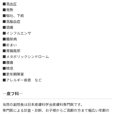
■高血圧
■発熱
■嘔吐、下痢
■高脂血症
■頭痛
■インフルエンザ
■糖尿病
■めまい
■胃腸風邪
■メタボリックシンドローム
■腰痛
■喘息
■更年期障害
■アレルギー疾患 など
―皮フ科―
当院の副院長は日本皮膚科学会皮膚科専門医です。
専門医による診査・診断、お子様からご高齢の方まで幅広い年齢の