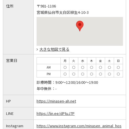
住所
〒981-1106
宮城県仙台市太白区柳生4-10-3
大きな地図で見る
営業日
月
火
水
木
金
土
日
AM
◯
◯
◯
◯
◯
◯
◯
PM
◯
◯
◯
◯
◯
◯
◯
診療時間：
9:00～12:00/16:00～19:00
年中無休：
-
HP
https://minasen-ah.net
LINE
https://lin.ee/dPtuJ7P
Instagram
https://www.instagram.com/minasen_animal_hos