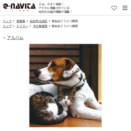
さぁ、今すぐ検索！
ナビタに掲載されている
地元のお店の情報が満載！
トップ
宮城県
仙台市太白区
南仙台どうぶつ病院
トップ
トリマー
犬の美容院
南仙台どうぶつ病院
アルバム