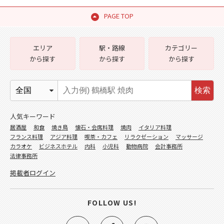
PAGE TOP
エリア
駅・路線
カテゴリー
から探す
から探す
から探す
検索
人気キーワード
居酒屋
和食
焼き鳥
懐石・会席料理
焼肉
イタリア料理
フランス料理
アジア料理
喫茶・カフェ
リラクゼーション
マッサージ
カラオケ
ビジネスホテル
内科
小児科
動物病院
会計事務所
法律事務所
掲載者ログイン
FOLLOW US!