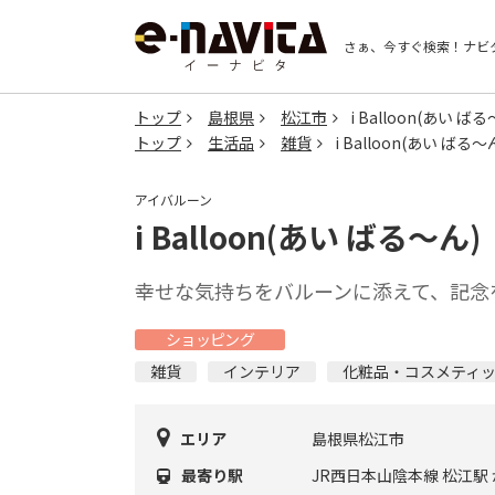
さぁ、今すぐ検索！
ナビ
トップ
島根県
松江市
i Balloon(あい ばる
トップ
生活品
雑貨
i Balloon(あい ばる～
アイバルーン
i Balloon(あい ばる～ん)
幸せな気持ちをバルーンに添えて、記念
ショッピング
雑貨
インテリア
化粧品・コスメティ
エリア
島根県松江市
最寄り駅
JR西日本山陰本線 松江駅