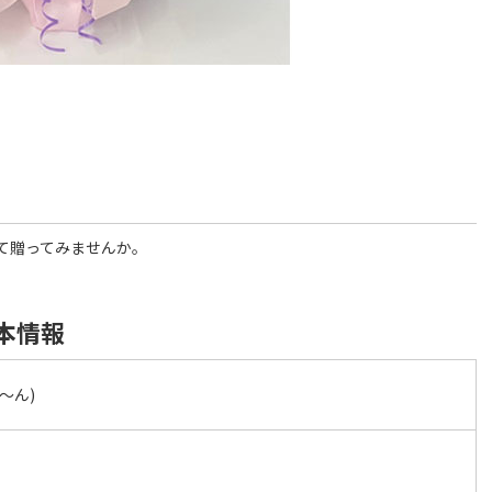
て贈ってみませんか。
基本情報
る～ん)