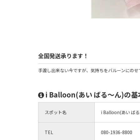
全国発送承ります！
手渡し出来ない今ですが、気持ちをバルーンにのせ
i Balloon(あい ばる～ん)の
スポット名
i Balloon(あい ば
TEL
080-1936-8800