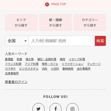
PAGE TOP
エリア
駅・路線
カテゴリー
から探す
から探す
から探す
検索
人気キーワード
居酒屋
和食
焼き鳥
懐石・会席料理
焼肉
イタリア料理
フランス料理
アジア料理
喫茶・カフェ
リラクゼーション
マッサージ
カラオケ
ビジネスホテル
内科
小児科
動物病院
会計事務所
法律事務所
掲載者ログイン
FOLLOW US!