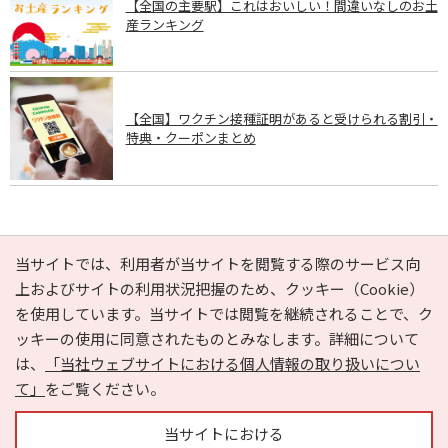
【全国の主要駅】これはおいしい！間違いなしのお土
産ランキング
【全国】ワクチン接種証明があると受けられる割引・
特典・クーポンまとめ
PAGE TOP
当サイトでは、利用者が当サイトを閲覧する際のサービス向
上およびサイトの利用状況把握のため、クッキー（Cookie）
を使用しています。当サイトでは閲覧を継続されることで、ク
e-NAVITA（イーナビタ）とは？
お気に入り
ヘルプ
ッキーの使用に同意されたものとみなします。詳細について
利用規約
個人情報の取り扱いについて
運営会社
は、
「当社ウェブサイトにおける個人情報の取り扱いについ
サイトマップ
広告掲載に関するお問い合わせ
て」
をご覧ください。
サイトの内容に関するお問い合わせ
当サイトにおける