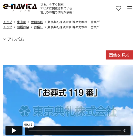
さぁ、今すぐ検索！
ナビタに掲載されている
地元のお店の情報が満載！
トップ
東京都
世田谷区
東京典礼株式会社 等々力本社・営業所
トップ
冠婚葬祭
葬儀社
東京典礼株式会社 等々力本社・営業所
アルバム
画像を見る