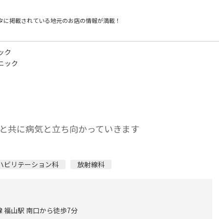
タに掲載されている
地元のお店の情報が満載！
ック
ニック
方と共に病気と立ち向かっていきます
ハビリテーション科
放射線科
 福山駅 南口から徒歩7分