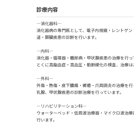
診療内容
―消化器科―
消化器病の専門医として、電子内視鏡・レントゲン
道・膵臓疾患の診断を行います。
―内科―
消化器・循環器・糖尿病・甲状腺疾患の治療を行っ
とくに高脂血症・高血圧・動脈硬化の検査、治療は
―外科―
外傷・熱傷・皮下膿瘍・褥瘡・爪周囲炎の治療を行
乳腺、甲状腺疾患の診断治療を行っています。
―リハビリテーション科―
ウォーターベッド・低周波治療器・マイクロ波治療
行います。