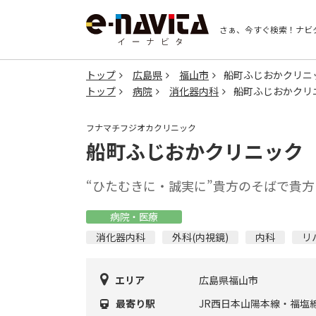
さぁ、今すぐ検索！
ナビ
トップ
広島県
福山市
船町ふじおかクリニ
トップ
病院
消化器内科
船町ふじおかクリ
フナマチフジオカクリニック
船町ふじおかクリニック
“ひたむきに・誠実に”貴方のそばで貴
病院・医療
消化器内科
外科(内視鏡)
内科
リ
エリア
広島県福山市
最寄り駅
JR西日本山陽本線・福塩線