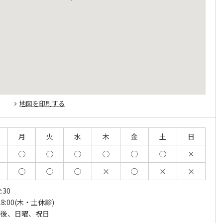
地図を印刷する
月
火
水
木
金
土
日
◯
◯
◯
◯
◯
◯
×
◯
◯
◯
×
◯
×
×
:30
18:00(木・土休診)
午後、日曜、祝日