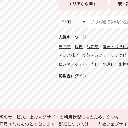
エリア
から探す
駅・
人気キーワード
居酒屋
和食
焼き鳥
懐石・会席料
アジア料理
喫茶・カフェ
リラクゼ
ビジネスホテル
内科
小児科
動物
掲載者ログイン
際のサービス向上およびサイトの利用状況把握のため、クッキー（C
同意されたものとみなします。詳細については、
「当社ウェブサイ
Copyright © HYOJITO.Co.,Ltd. All Rights Reserved.