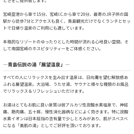
ときをご提供致します。
宮崎空港から車で15分、宮崎I.C.から車で20分、最寄のJR子供の国
駅から徒歩7分とアクセスも良く、青島観光だけでなくランチとセッ
トで日帰り温泉のご利用にも適しています。
本格的なリゾートのゆったりとした時間が流れる心地良い空間、そ
して南国宮崎のホスピタリティーをご体感ください。
―青島伝説の湯「展望温泉」―
すべての人にリラックスを生み出す温泉は、日向灘を望む解放感あ
ふれる展望温泉。大浴場、うたせ湯、サウナと様々な種類のお風呂
でリラックス＆リフレッシュいただけます。
お湯はとてもお肌に良い泉質は弱アルカリ性炭酸水素塩泉で、神経
痛、筋肉痛、五十肩、慢性消化器病などによく効きます。特に炭酸
水素イオンは日本屈指の含有量で少しとろみがあり、肌がスベスベ
になる「美肌の湯」としてご好評を頂いております。