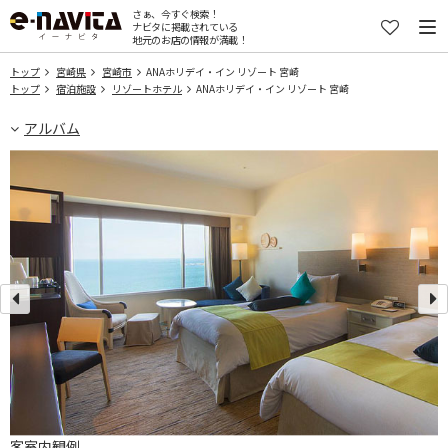
さぁ、今すぐ検索！
ナビタに掲載されている
地元のお店の情報が満載！
トップ
宮崎県
宮崎市
ANAホリデイ・イン リゾート 宮崎
トップ
宿泊施設
リゾートホテル
ANAホリデイ・イン リゾート 宮崎
アルバム
。
客室内観例