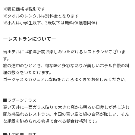
※表記価格は税別です
※タオルのレンタルは別料金となります
※小人は小学生以下、3歳以下は無料(保護者同伴)
―レストランについて―
当ホテルには和洋折衷お楽しみいただけるレストランがございま
す。
旅の途中のひととき、旬な味と多彩な彩りが美しいホテル自慢の料
理の数々をいただけます。
ゴージャス＆カジュアルな時をこころゆくまでお楽しみください。
■ラグーンテラス
高い天井に一面ガラス貼りで大きな窓から明るい日差しが差し込む
開放感溢れるレストラン。南国の青い空と緑の自然が眩しい、そん
な絶景を眺められる会場で食べる朝食は格別です。
■中国料理 龍王