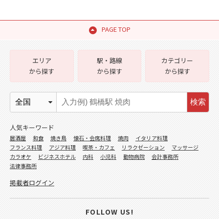
PAGE TOP
エリア
駅・路線
カテゴリー
から探す
から探す
から探す
検索
人気キーワード
居酒屋
和食
焼き鳥
懐石・会席料理
焼肉
イタリア料理
フランス料理
アジア料理
喫茶・カフェ
リラクゼーション
マッサージ
カラオケ
ビジネスホテル
内科
小児科
動物病院
会計事務所
法律事務所
掲載者ログイン
FOLLOW US!