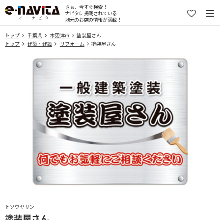
さぁ、今すぐ検索！
ナビタに掲載されている
地元のお店の情報が満載！
トップ
千葉県
木更津市
塗装屋さん
トップ
建築・建設
リフォーム
塗装屋さん
トソウヤサン
塗装屋さん