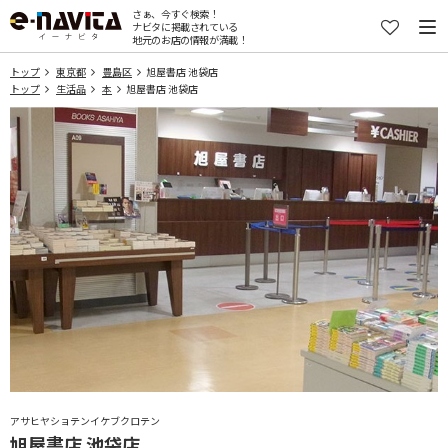
さぁ、今すぐ検索！
ナビタに掲載されている
地元のお店の情報が満載！
トップ
東京都
豊島区
旭屋書店 池袋店
トップ
生活品
本
旭屋書店 池袋店
アサヒヤショテンイケブクロテン
旭屋書店 池袋店