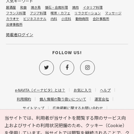
人気キーワード
居酒屋
和食
焼き鳥
懐石・会席料理
焼肉
イタリア料理
フランス料理
アジア料理
喫茶・カフェ
リラクゼーション
マッサージ
カラオケ
ビジネスホテル
内科
小児科
動物病院
会計事務所
法律事務所
掲載者ログイン
FOLLOW US!
e-NAVITA（イーナビタ）とは？
お気に入り
ヘルプ
利用規約
個人情報の取り扱いについて
運営会社
サイトマップ
広告掲載に関するお問い合わせ
サイトの内容に関するお問い合わせ
当サイトでは、利用者が当サイトを閲覧する際のサービス向
上およびサイトの利用状況把握のため、クッキー（Cookie）
を使用しています。当サイトでは閲覧を継続されることで、ク