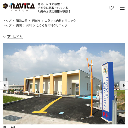
さぁ、今すぐ検索！
ナビタに掲載されている
地元のお店の情報が満載！
トップ
和歌山県
岩出市
こうぐち内科クリニック
トップ
病院
内科
こうぐち内科クリニック
アルバム
外 観