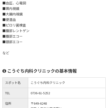
■血圧、心電図
■胃内視鏡
■大腸内視鏡
■便潜血
■ピロリ菌検査
■腹部レントゲン
■腹部エコー
■頸部エコー
など
こうぐち内科クリニックの基本情報
スポット名
こうぐち内科クリニック
TEL
0736-61-5252
住所
〒649-6248