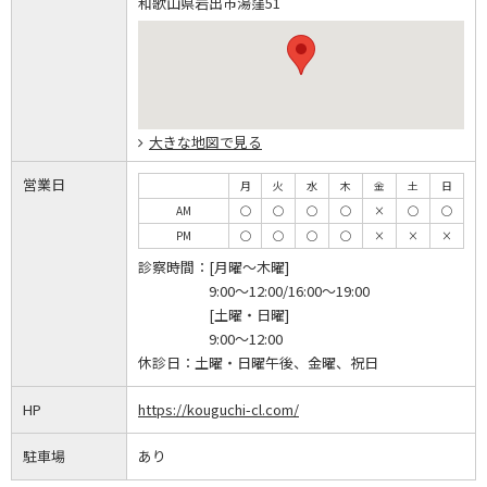
和歌山県岩出市湯窪51
大きな地図で見る
営業日
月
火
水
木
金
土
日
AM
◯
◯
◯
◯
×
◯
◯
PM
◯
◯
◯
◯
×
×
×
診察時間：
[月曜～木曜]
9:00～12:00/16:00～19:00
[土曜・日曜]
9:00～12:00
休診日：
土曜・日曜午後、金曜、祝日
HP
https://kouguchi-cl.com/
駐車場
あり