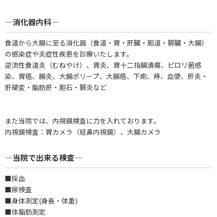
―消化器内科―
食道から大腸に至る消化器（食道・胃・肝臓・胆道・膵臓・大腸）
の感染症や炎症性疾患を診療いたします。
逆流性食道炎（むねやけ）、胃炎、胃十二指腸潰瘍、ピロリ菌感
染、胃癌、腸炎、大腸ポリープ、大腸癌、下痢、痔、血便、肝炎・
肝硬変・脂肪肝・胆石・膵炎など
また当院では、内視鏡検査に力を入れております。
内視鏡検査：胃カメラ（経鼻内視鏡）、大腸カメラ
―当院で出来る検査―
■採血
■尿検査
■身体測定(身長・体重)
■体脂肪測定