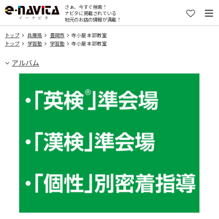
さぁ、今すぐ検索！
ナビタに掲載されている
地元のお店の情報が満載！
トップ
兵庫県
豊岡市
寺小屋 本部教室
トップ
学習塾
学習塾
寺小屋 本部教室
アルバム