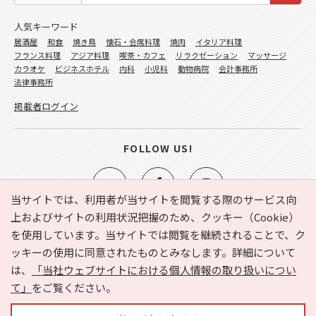
人気キーワード
居酒屋
和食
焼き鳥
懐石・会席料理
焼肉
イタリア料理
フランス料理
アジア料理
喫茶・カフェ
リラクゼーション
マッサージ
カラオケ
ビジネスホテル
内科
小児科
動物病院
会計事務所
法律事務所
掲載者ログイン
FOLLOW US!
当サイトでは、利用者が当サイトを閲覧する際のサービス向
上およびサイトの利用状況把握のため、クッキー（Cookie）
を使用しています。当サイトでは閲覧を継続されることで、ク
e-NAVITA（イーナビタ）とは？
お気に入り
ヘルプ
ッキーの使用に同意されたものとみなします。詳細について
利用規約
個人情報の取り扱いについて
運営会社
は、
「当社ウェブサイトにおける個人情報の取り扱いについ
サイトマップ
広告掲載に関するお問い合わせ
て」
をご覧ください。
サイトの内容に関するお問い合わせ