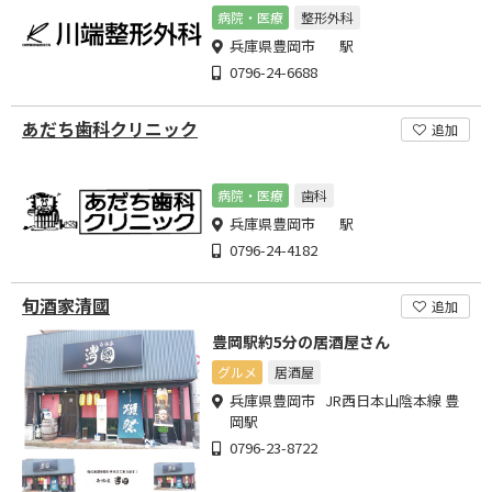
病院・医療
整形外科
兵庫県豊岡市 駅
0796-24-6688
あだち歯科クリニック
追加
病院・医療
歯科
兵庫県豊岡市 駅
0796-24-4182
旬酒家清國
追加
豊岡駅約5分の居酒屋さん
グルメ
居酒屋
兵庫県豊岡市 JR西日本山陰本線 豊
岡駅
0796-23-8722