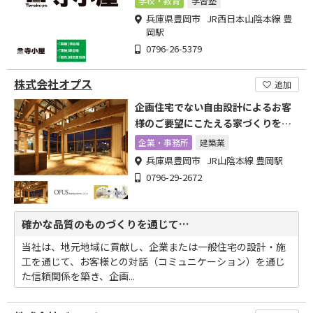
学校・教育
学習塾
兵庫県豊岡市 JR西日本山陰本線 豊
岡駅
0796-26-5379
株式会社オプス
追加
企画住宅でない自由設計によるお客
様のご要望にこたえる家づくりを目
指します。
企業・事務所
建築業
兵庫県豊岡市 JR山陰本線 豊岡駅
0796-29-2672
確かな品質のものづくりを通じて…
当社は、地元地域に貢献し、企業または一般住宅の設計・施
工を通じて、お客様との対話（コミュニケーション）を通じ
た信頼関係を築き、企画...