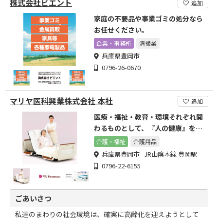
株式会社ビエント
追加
家庭の不要品や事業ゴミの処分なら
お任せください。
企業・事務所
清掃業
兵庫県豊岡市
0796-26-0670
マリヤ医科興業株式会社 本社
追加
医療・福祉・教育・環境それぞれ関
わるものとして、『人の健康』を永
遠のテーマとして追求します
介護・福祉
介護用品
兵庫県豊岡市 JR山陰本線 豊岡駅
0796-22-6155
ごあいさつ
私達のまわりの社会環境は、確実に高齢化を迎えようとして