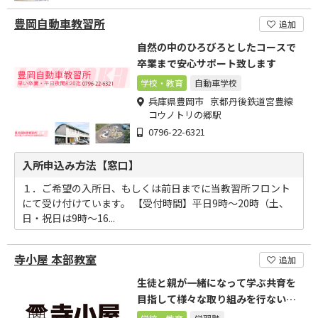
豊岡自動車教習所
追加
自然の中のひろびろとしたコースで
卒業まで安心サポート致します
学校・教育
自動車学校
兵庫県豊岡市 京都丹後鉄道宮豊線
コウノトリの郷駅
0796-22-6321
入所申込み方法【窓口】
１．ご希望の入所日、もしくは前日までに当教習所フロント
にて受け付けています。 【受付時間】平日9時～20時（土、
日・祝日は9時～16...
寺小屋 本部教室
追加
生徒と親が一緒になって学ぶ共育を
目指して様々な取り組みを行ないま
す