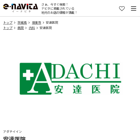
さぁ、今すぐ検索！
ナビタに掲載されている
地元のお店の情報が満載！
トップ
茨城県
坂東市
安達医院
トップ
病院
内科
安達医院
アダチイイン
安達医院