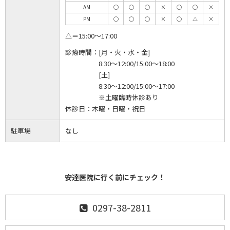
AM
◯
◯
◯
×
◯
◯
×
PM
◯
◯
◯
×
◯
△
×
△＝15:00～17:00
診療時間：
[月・火・水・金]
8:30～12:00/15:00～18:00
[土]
8:30～12:00/15:00～17:00
※土曜臨時休診あり
休診日：
木曜・日曜・祝日
駐車場
なし
安達医院に行く前にチェック！
0297-38-2811