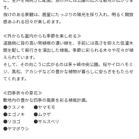
に、全戸を南向きに配置。窓の外には公園の広大な敷地が広がりま
す。
抜けのある景観は、居室にたっぷりの陽光を採り入れ、明るく開放
感あふれる日々が楽しめます。
≪外からも室内からも季節を楽しめる≫
道路側に背の高い常緑樹の濃い緑を、手前には高さを抑えた低灌木
類を配して奥行きを演出した植栽。季節に彩られる木々や花々が植
えられています。
そして、その向こうに広がるのは茅ヶ崎中央公園。桜やイロハモミ
ジ、黒松、アカシデなどの豊かな植物が暮らしに安らぎをもたらせ
てくれます。
≪四季折々の草花≫
敷地内の豊かな四季の風景を彩る植栽計画。
●クスノキ ●ヤマモモ
●エゴノキ ●ムクゲ
●ソヨゴ ●サルスベリ
●ヤマボウシ