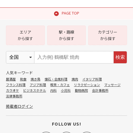
PAGE TOP
エリア
駅・路線
カテゴリー
から探す
から探す
から探す
検索
人気キーワード
居酒屋
和食
焼き鳥
懐石・会席料理
焼肉
イタリア料理
フランス料理
アジア料理
喫茶・カフェ
リラクゼーション
マッサージ
カラオケ
ビジネスホテル
内科
小児科
動物病院
会計事務所
法律事務所
掲載者ログイン
FOLLOW US!