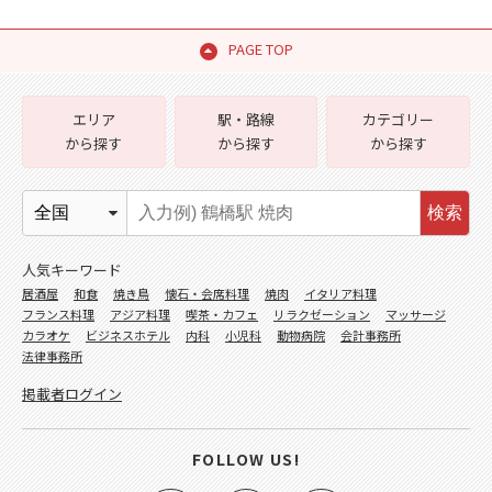
PAGE TOP
エリア
駅・路線
カテゴリー
から探す
から探す
から探す
検索
人気キーワード
居酒屋
和食
焼き鳥
懐石・会席料理
焼肉
イタリア料理
フランス料理
アジア料理
喫茶・カフェ
リラクゼーション
マッサージ
カラオケ
ビジネスホテル
内科
小児科
動物病院
会計事務所
法律事務所
掲載者ログイン
FOLLOW US!