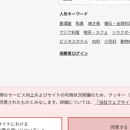
人気キーワード
居酒屋
和食
焼き鳥
懐石・会席料
アジア料理
喫茶・カフェ
リラクゼ
ビジネスホテル
内科
小児科
動物
掲載者ログイン
際のサービス向上およびサイトの利用状況把握のため、クッキー（C
同意されたものとみなします。詳細については、
「当社ウェブサイ
Copyright © HYOJITO.Co.,Ltd. All Rights Reserved.
サイトにおける
同意する
の取り扱いについて」へ