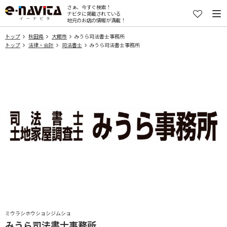
さぁ、今すぐ検索！
ナビタに掲載されている
地元のお店の情報が満載！
トップ
秋田県
大館市
みうら司法書士事務所
トップ
法律・会計
司法書士
みうら司法書士事務所
ミウラシホウショシジムショ
みうら司法書士事務所