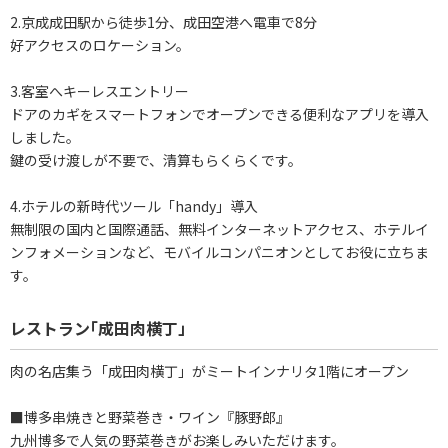
2.京成成田駅から徒歩1分、成田空港へ電車で8分
好アクセスのロケーション。
3.客室へキーレスエントリー
ドアのカギをスマートフォンでオープンできる便利なアプリを導入
しました。
鍵の受け渡しが不要で、清算もらくらくです。
4.ホテルの新時代ツール「handy」導入
無制限の国内と国際通話、無料インターネットアクセス、ホテルイ
ンフォメーションなど、モバイルコンパニオンとしてお役に立ちま
す。
レストラン｢成田肉横丁」
肉の名店集う「成田肉横丁」がミートインナリタ1階にオープン
■博多串焼きと野菜巻き・ワイン『豚野郎』
九州博多で人気の野菜巻きがお楽しみいただけます。