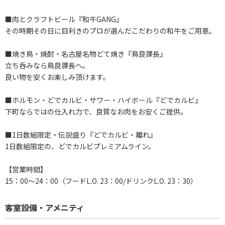
■肉とクラフトビール『和牛GANG』
その時期その日に目利きのプロが選んだこだわりの和牛をご用意。
■焼き鳥・焼酎・名古屋名物どて焼き『鳥良課長』
立ち呑みなら鳥良課長へ。
良い物を安くお楽しみ頂けます。
■ホルモン・どでカルビ・サワー・ハイボール『どでカルビ』
下町ならではの仕入れ力で、良質なお肉をお安くご提供。
■1日数組限定・伝説盛り『どでカルビ・離れ』
1日数組限定の、どでカルビプレミアムライン。
【営業時間】
15：00～24：00（フードL.O. 23：00/ドリンクL.O. 23：30）
客室設備・アメニティ