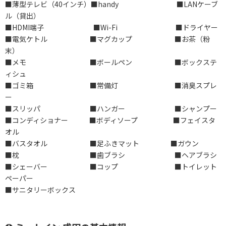
■薄型テレビ（40インチ）■handy ■LANケーブ
ル（貸出）
■HDMI端子 ■Wi-Fi ■ドライヤー
■電気ケトル ■マグカップ ■お茶（粉
末）
■メモ ■ボールペン ■ボックステ
ィシュ
■ゴミ箱 ■常備灯 ■消臭スプレ
ー
■スリッパ ■ハンガー ■シャンプー
■コンディショナー ■ボディソープ ■フェイスタ
オル
■バスタオル ■足ふきマット ■ガウン
■枕 ■歯ブラシ ■ヘアブラシ
■シェーバー ■コップ ■トイレット
ペーパー
■サニタリーボックス