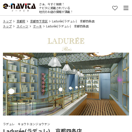
さぁ、今すぐ検索！
ナビタに掲載されている
地元のお店の情報が満載！
トップ
京都府
京都市下京区
Ladurée(ラデュレ) 京都四条店
トップ
スイーツ
ケーキ
Ladurée(ラデュレ) 京都四条店
ラデュレ キョウトヨンジョウテン
Ladurée(ラデュレ) 京都四条店