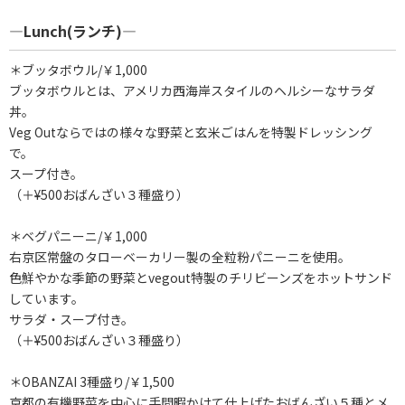
―Lunch(ランチ)―
＊ブッタボウル/￥1,000
ブッタボウルとは、アメリカ西海岸スタイルのヘルシーなサラダ
丼。
Veg Outならではの様々な野菜と玄米ごはんを特製ドレッシング
で。
スープ付き。
（＋¥500おばんざい３種盛り）
＊ベグパニーニ/￥1,000
右京区常盤のタローベーカリー製の全粒粉パニーニを使用。
色鮮やかな季節の野菜とvegout特製のチリビーンズをホットサンド
しています。
サラダ・スープ付き。
（＋¥500おばんざい３種盛り）
＊OBANZAI 3種盛り/￥1,500
京都の有機野菜を中心に手間暇かけて仕上げたおばんざい５種とメ