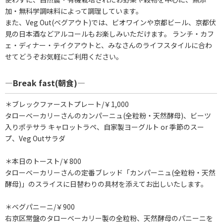
加・無科学調味料によって調理しています。
また、Veg Out(ベグアウト)では、ビオワインや京都ビール、京都伏
見の日本酒などアルコールもお楽しみいただけます。 ランチ・カフ
ェ・ディナー・テイクアウトと、みなさんのライフスタイルに合わ
せてどうぞお気軽にご利用ください。
―Break fast(朝食)―
＊ブレックファーストプレート/￥1,000
タローベーカリーさんのカンパーニュ(全粒粉・天然酵母)、ビーツ
入りポテサラ キャロットラペ、自家製ヨーグルト or 季節のスー
プ、Veg Outサラダ
＊本日のトースト/￥800
タローベーカリーさんの定番ブレッド「カンパーニュ(全粒粉・天然
酵母)」のスライスに日替わりの具材を添えてお出しいたします。
＊ベグパニーニ/￥900
右京区常盤のタローベーカリー製の全粒粉、天然酵母のパニーニを