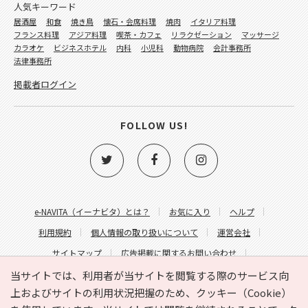
人気キーワード
居酒屋
和食
焼き鳥
懐石・会席料理
焼肉
イタリア料理
フランス料理
アジア料理
喫茶・カフェ
リラクゼーション
マッサージ
カラオケ
ビジネスホテル
内科
小児科
動物病院
会計事務所
法律事務所
掲載者ログイン
FOLLOW US!
e-NAVITA（イーナビタ）とは？
お気に入り
ヘルプ
利用規約
個人情報の取り扱いについて
運営会社
サイトマップ
広告掲載に関するお問い合わせ
サイトの内容に関するお問い合わせ
当サイトでは、利用者が当サイトを閲覧する際のサービス向
上およびサイトの利用状況把握のため、クッキー（Cookie）