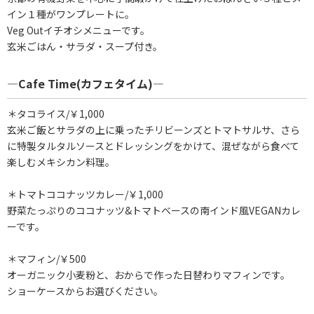
イン１種がワンプレートに。
Veg Outイチオシメニューです。
玄米ごはん・サラダ・スープ付き。
―Cafe Time(カフェタイム)―
＊タコライス/￥1,000
玄米ご飯とサラダの上に乗ったチリビーンズとトマトサルサ、さら
に特製タルタルソースとドレッシングをかけて、混ぜながら食べて
楽しむメキシカン料理。
＊トマトココナッツカレー/￥1,000
野菜たっぷりのココナッツ&トマトベースの南インド風VEGANカレ
ーです。
＊マフィン/￥500
オーガニック小麦粉と、おからで作った日替わりマフィンです。
ショーケースからお選びください。