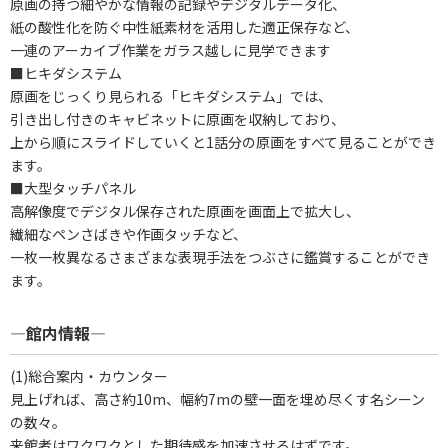
原画の持つ細やかな情報の記録やデジタルデータ化、
紙の酸性化を防ぐ中性紙素材を活用した適正保存など、
一連のアーカイブ作業をガラス越しに見学できます
■ヒキダシステム
原画をじっくり見られる「ヒキダシステム」では、
引き出し付きのキャビネットに原画を収納しており、
上から順にスライドしていくと1話分の原画をすべて見ることができ
ます。
■大型タッチパネル
高解像度でデジタル保存された原画を画面上で拡大し、
繊細なペンさばきや作画タッチなど、
一枚一枚異なるさまざまな表現手法をつぶさに鑑賞することができ
ます。
―館内情報―
(1)総合案内・カウンター
見上げれば、高さ約10m、幅約7mの壁一面を埋め尽くす名シーン
の数々。
来館者はワクワクとした期待感を加速させるはずです。