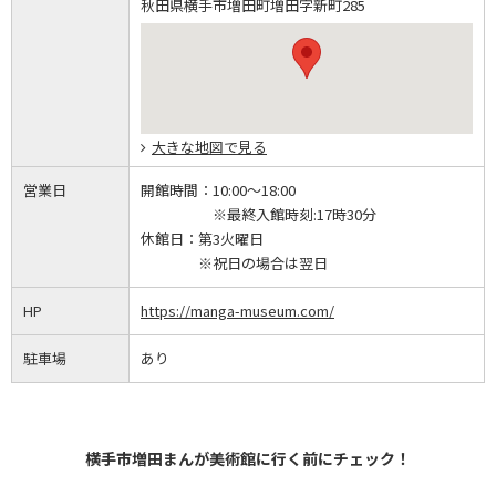
秋田県横手市増田町増田字新町285
大きな地図で見る
営業日
開館時間：
10:00～18:00
※最終入館時刻:17時30分
休館日：
第3火曜日
※祝日の場合は翌日
HP
https://manga-museum.com/
駐車場
あり
横手市増田まんが美術館に行く前にチェック！