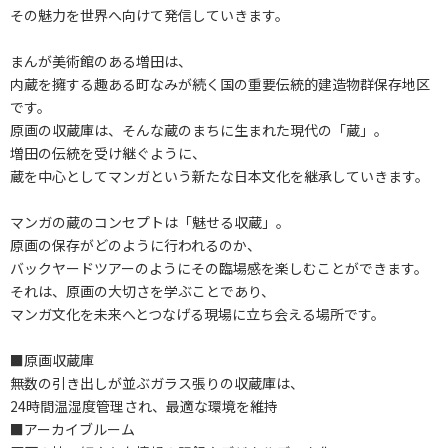
その魅力を世界へ向けて発信していきます。
まんが美術館のある増田は、
内蔵を擁する趣ある町なみが続く国の重要伝統的建造物群保存地区
です。
原画の収蔵庫は、そんな蔵のまちに生まれた現代の「蔵」。
増田の伝統を受け継ぐように、
蔵を中心としてマンガという新たな日本文化を継承していきます。
マンガの蔵のコンセプトは「魅せる収蔵」。
原画の保存がどのように行われるのか、
バックヤードツアーのようにその臨場感を楽しむことができます。
それは、原画の大切さを学ぶことであり、
マンガ文化を未来へとつなげる現場に立ち会える場所です。
■原画収蔵庫
無数の引き出しが並ぶガラス張りの収蔵庫は、
24時間温湿度管理され、最適な環境を維持
■アーカイブルーム