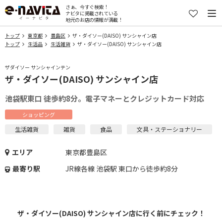
さぁ、今すぐ検索！
ナビタに掲載されている
地元のお店の情報が満載！
トップ
東京都
豊島区
ザ・ダイソー(DAISO) サンシャイン店
トップ
生活品
生活雑貨
ザ・ダイソー(DAISO) サンシャイン店
ザダイソー サンシャインテン
ザ・ダイソー(DAISO) サンシャイン店
池袋駅東口 徒歩約8分。電子マネーとクレジットカード対応
ショッピング
生活雑貨
雑貨
食品
文具・ステーショナリー
エリア
東京都豊島区
最寄り駅
JR線各線 池袋駅 東口から徒歩約8分
ザ・ダイソー(DAISO) サンシャイン店に行く前にチェック！