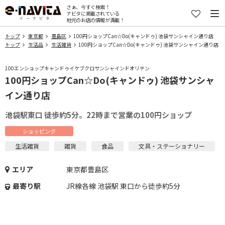
さぁ、今すぐ検索！
ナビタに掲載されている
地元のお店の情報が満載！
トップ
東京都
豊島区
100円ショップCan☆Do(キャンドゥ) 池袋サンシャイン通り店
トップ
生活品
生活雑貨
100円ショップCan☆Do(キャンドゥ) 池袋サンシャイン通り店
100エンショップキャンドゥイケブクロサンシャインドオリテン
100円ショップCan☆Do(キャンドゥ) 池袋サンシャ
イン通り店
池袋駅東口 徒歩約5分。22時まで営業の100円ショップ
ショッピング
生活雑貨
雑貨
食品
文具・ステーショナリー
エリア
東京都豊島区
最寄り駅
JR線各線 池袋駅 東口から徒歩約5分