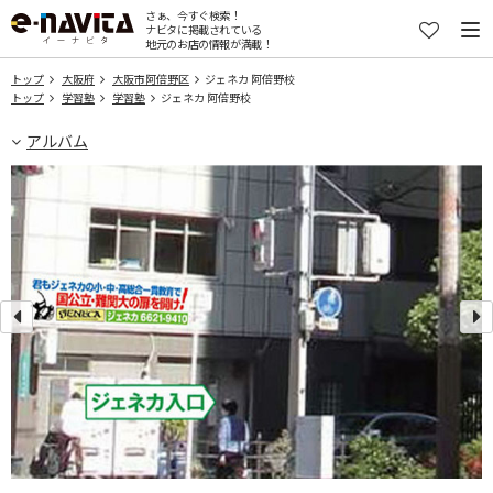
さぁ、今すぐ検索！
ナビタに掲載されている
地元のお店の情報が満載！
トップ
大阪府
大阪市阿倍野区
ジェネカ 阿倍野校
トップ
学習塾
学習塾
ジェネカ 阿倍野校
アルバム