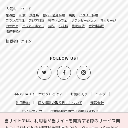
人気キーワード
居酒屋
和食
焼き鳥
懐石・会席料理
焼肉
イタリア料理
フランス料理
アジア料理
喫茶・カフェ
リラクゼーション
マッサージ
カラオケ
ビジネスホテル
内科
小児科
動物病院
会計事務所
法律事務所
掲載者ログイン
FOLLOW US!
e-NAVITA（イーナビタ）とは？
お気に入り
ヘルプ
利用規約
個人情報の取り扱いについて
運営会社
サイトマップ
広告掲載に関するお問い合わせ
サイトの内容に関するお問い合わせ
当サイトでは、利用者が当サイトを閲覧する際のサービス向
上およびサイトの利用状況把握のため、クッキー（Cookie）