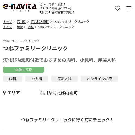
さぁ、今すぐ検索！
ナビタに掲載されている
地元のお店の情報が満載！
トップ
石川県
河北郡内灘町
つねファミリークリニック
トップ
病院
内科
つねファミリークリニック
ツネファミリークリニック
つねファミリークリニック
河北郡内灘町付近でおすすめの内科、小児科、産婦人科
病院・医療
内科
小児科
産婦人科
オンライン診療
エリア
石川県河北郡内灘町
つねファミリークリニックに行く前にチェック！