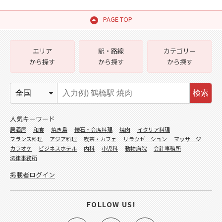
PAGE TOP
エリア
駅・路線
カテゴリー
から探す
から探す
から探す
検索
人気キーワード
居酒屋
和食
焼き鳥
懐石・会席料理
焼肉
イタリア料理
フランス料理
アジア料理
喫茶・カフェ
リラクゼーション
マッサージ
カラオケ
ビジネスホテル
内科
小児科
動物病院
会計事務所
法律事務所
掲載者ログイン
FOLLOW US!