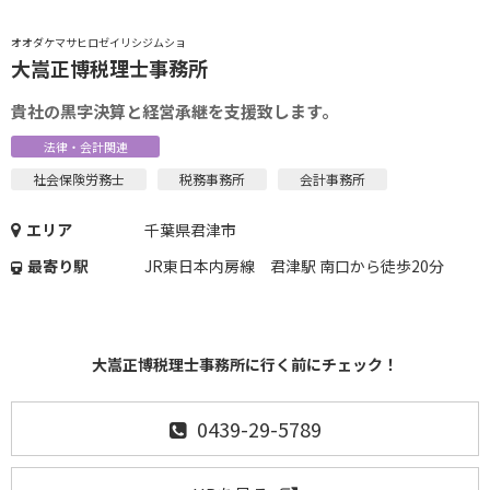
オオダケマサヒロゼイリシジムショ
大嵩正博税理士事務所
貴社の黒字決算と経営承継を支援致します。
法律・会計関連
社会保険労務士
税務事務所
会計事務所
エリア
千葉県君津市
最寄り駅
JR東日本内房線 君津駅 南口から徒歩20分
大嵩正博税理士事務所に行く前にチェック！
0439-29-5789