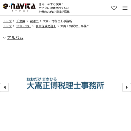
さぁ、今すぐ検索！
ナビタに掲載されている
地元のお店の情報が満載！
トップ
千葉県
君津市
大嵩正博税理士事務所
トップ
法律・会計
社会保険労務士
大嵩正博税理士事務所
アルバム