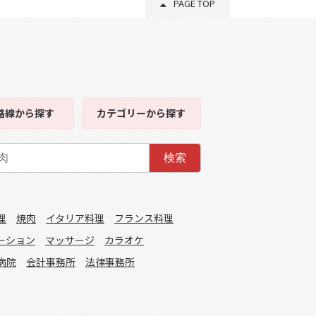
PAGE TOP
路線
から探す
カテゴリー
から探す
検索
理
焼肉
イタリア料理
フランス料理
ーション
マッサージ
カラオケ
病院
会計事務所
法律事務所