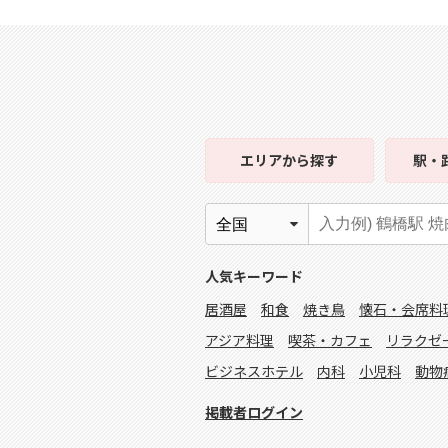
エリア
から探す
駅・
人気キーワード
居酒屋
和食
焼き鳥
懐石・会席料
アジア料理
喫茶・カフェ
リラクゼ
ビジネスホテル
内科
小児科
動物
掲載者ログイン