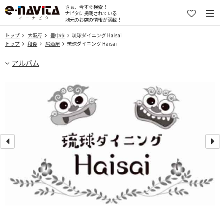
さぁ、今すぐ検索！
ナビタに掲載されている
地元のお店の情報が満載！
トップ
大阪府
豊中市
琉球ダイニング Haisai
トップ
和食
居酒屋
琉球ダイニング Haisai
アルバム