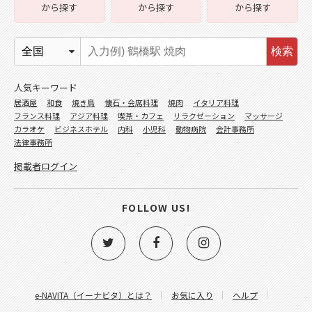
から探す
から探す
から探す
検索
人気キーワード
居酒屋
和食
焼き鳥
懐石・会席料理
焼肉
イタリア料理
フランス料理
アジア料理
喫茶・カフェ
リラクゼーション
マッサージ
カラオケ
ビジネスホテル
内科
小児科
動物病院
会計事務所
法律事務所
掲載者ログイン
FOLLOW US!
e-NAVITA（イーナビタ）とは？
お気に入り
ヘルプ