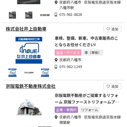
京都府八幡市 京阪電気鉄道京阪本線
八幡市駅
075-981-8828
株式会社井上自動車
追加
車検、整備、新車、中古車販売のこ
とならお任せください!
生活・サービス
車（車検）
京都府八幡市
075-982-1249
京阪電鉄不動産株式会社
追加
京阪電鉄不動産がご提案するリフォ
ーム 京阪ファーストリフォームプラ
ザ
企業・事務所
リフォーム
京都府八幡市 京阪電気鉄道京阪本線
樟葉駅