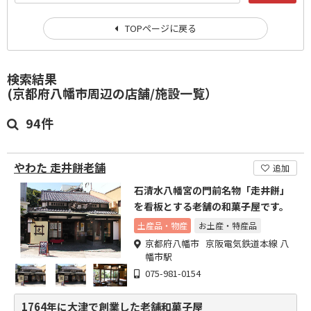
TOPページに戻る
検索結果
(京都府八幡市周辺の店舗/施設一覧）
94件
やわた 走井餅老舗
追加
石清水八幡宮の門前名物「走井餅」
を看板とする老舗の和菓子屋です。
土産品・物産
お土産・特産品
京都府八幡市 京阪電気鉄道本線 八
幡市駅
075-981-0154
1764年に大津で創業した老舗和菓子屋