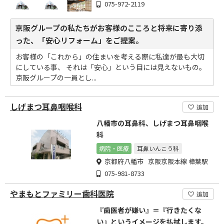
075-972-2119
京阪グループの私たちがお客様のこころと将来に寄り添
った、「安心リフォーム」をご提案。
お客様の「これから」の住まいを考える際に私達が最も大切
にしている事、 それは「安心」という目には見えないもの。
京阪グループの一員とし...
しげまつ耳鼻咽喉科
追加
八幡市の耳鼻科、しげまつ耳鼻咽喉
科
病院・医療
耳鼻いんこう科
京都府八幡市 京阪京阪本線 樟葉駅
075-981-8733
やまもとファミリー歯科医院
追加
『歯医者が嫌い』＝『行きたくな
い』というイメージを払拭します。