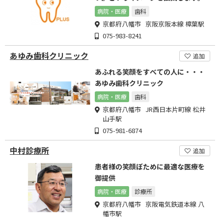
病院・医療
歯科
京都府八幡市 京阪京阪本線 樟葉駅
075-983-8241
あゆみ歯科クリニック
追加
あふれる笑顔をすべての人に・・・
あゆみ歯科クリニック
病院・医療
歯科
京都府八幡市 JR西日本片町線 松井
山手駅
075-981-6874
中村診療所
追加
患者様の笑顔ぼために最適な医療を
御提供
病院・医療
診療所
京都府八幡市 京阪電気鉄道本線 八
幡市駅