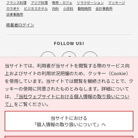
フランス料理
アジア料理
喫茶・カフェ
リラクゼーション
マッサージ
カラオケ
ビジネスホテル
内科
小児科
動物病院
会計事務所
法律事務所
掲載者ログイン
FOLLOW US!
当サイトでは、利用者が当サイトを閲覧する際のサービス向
上およびサイトの利用状況把握のため、クッキー（Cookie）
を使用しています。当サイトでは閲覧を継続されることで、ク
e-NAVITA（イーナビタ）とは？
お気に入り
ヘルプ
ッキーの使用に同意されたものとみなします。詳細について
利用規約
個人情報の取り扱いについて
運営会社
は、
「当社ウェブサイトにおける個人情報の取り扱いについ
サイトマップ
広告掲載に関するお問い合わせ
て」
をご覧ください。
サイトの内容に関するお問い合わせ
当サイトにおける
「個人情報の取り扱いについて」へ