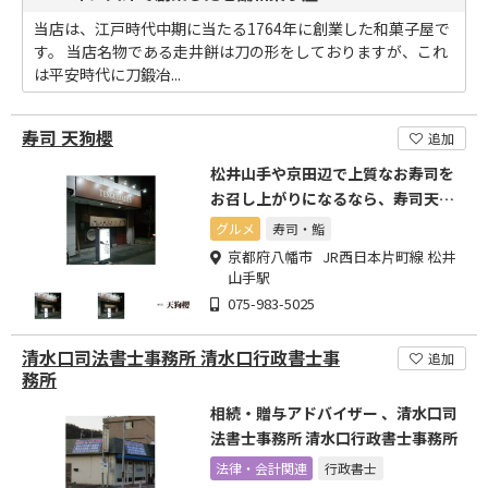
当店は、江戸時代中期に当たる1764年に創業した和菓子屋で
す。 当店名物である走井餅は刀の形をしておりますが、これ
は平安時代に刀鍛冶...
寿司 天狗櫻
追加
松井山手や京田辺で上質なお寿司を
お召し上がりになるなら、寿司天狗
櫻をご利用下さい。
グルメ
寿司・鮨
京都府八幡市 JR西日本片町線 松井
山手駅
075-983-5025
清水口司法書士事務所 清水口行政書士事
追加
務所
相続・贈与アドバイザー 、清水口司
法書士事務所 清水口行政書士事務所
法律・会計関連
行政書士