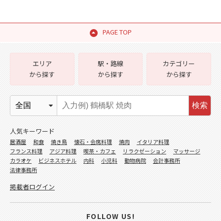
PAGE TOP
エリア
駅・路線
カテゴリー
から探す
から探す
から探す
検索
人気キーワード
居酒屋
和食
焼き鳥
懐石・会席料理
焼肉
イタリア料理
フランス料理
アジア料理
喫茶・カフェ
リラクゼーション
マッサージ
カラオケ
ビジネスホテル
内科
小児科
動物病院
会計事務所
法律事務所
掲載者ログイン
FOLLOW US!