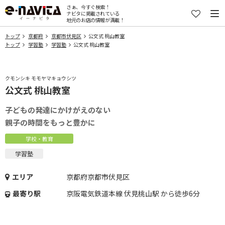
さぁ、今すぐ検索！
ナビタに掲載されている
地元のお店の情報が満載！
トップ
京都府
京都市伏見区
公文式 桃山教室
トップ
学習塾
学習塾
公文式 桃山教室
クモンシキ モモヤマキョウシツ
公文式 桃山教室
子どもの発達にかけがえのない
親子の時間をもっと豊かに
学校・教育
学習塾
エリア
京都府京都市伏見区
最寄り駅
京阪電気鉄道本線 伏見桃山駅 から徒歩6分